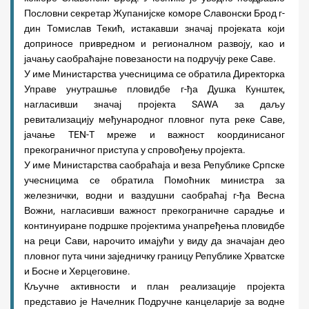
Пословни секретар Жупанијске коморе Славонски Брод г-
дин Томислав Текић, истакавши значај пројеката који
доприносе привредном и регионалном развоју, као и
јачању саобраћајне повезаности на подручју реке Саве.
У име Министарства учесницима се обратила Директорка
Управе унутрашње пловидбе г-ђа Душка Кунштек,
нагласивши значај пројекта SАWА за даљу
ревитализацију међународног пловног пута реке Саве,
јачање TEN-T мреже и важност координисаног
прекограничног приступа у спровођењу пројекта.
У име Министарства саобраћаја и веза Републике Српске
учесницима се обратила Помоћник министра за
железнички, водни и ваздушни саобраћај г-ђа Весна
Вожни, нагласивши важност прекограничне сарадње и
континуиране подршке пројектима унапређења пловидбе
на реци Сави, нарочито имајући у виду да значајан део
пловног пута чини заједничку границу Републике Хрватске
и Босне и Херцеговине.
Кључне активности и план реализације пројекта
представио је Начелник Подручне канцеларије за водне