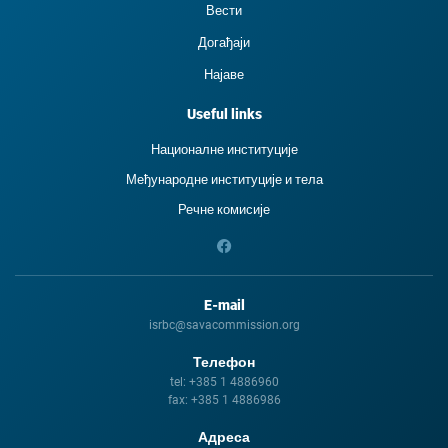
Вести
Догађаји
Најаве
Useful links
Националне институције
Међународне институције и тела
Речне комисије
E-mail
isrbc@savacommission.org
Телефон
tel:
+385 1 4886960
fax:
+385 1 4886986
Адреса