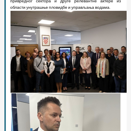
привредног сектора и друге релевантне актере из
области унутрашње пловидбе и управљања водама.