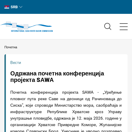
SRB
Почетна
Вести
Одржана почетна конференција
пројекта SАWА
Почетна конференција пројекта SАWА - „Уређење
пловног пута реке Саве на деоници од Рачиноваца до
Сиска“, који спроводи Министарство мора, саобраћаја и
инфраструктуре Републике Хрватске кроз Управу
унутрашње пловидбе, одржана је 12. маја 2026. године у
организацији Хрватске Привредне Коморе, Жупанијске
коморе Славонски Брод. Учеснике је уводно поздравио