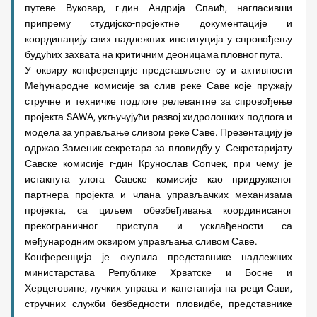
путеве Вуковар, г-дин Андрија Спаић, нагласивши
припрему студијско-пројектне документације и
координацију свих надлежних институција у спровођењу
будућих захвата на критичним деоницама пловног пута.
У оквиру конференције представљене су и активности
Међународне комисије за слив реке Саве које пружају
стручне и техничке подлоге релевантне за спровођење
пројекта SАWА, укључујући развој хидролошких подлога и
модела за управљање сливом реке Саве. Презентацију је
одржао Заменик секретара за пловидбу у Секретаријату
Савске комисије г-дин Крунослав Сопчек, при чему је
истакнута улога Савске комисије као придруженог
партнера пројекта и члана управљачких механизама
пројекта, са циљем обезбеђивања координисаног
прекограничног приступа и усклађености са
међународним оквиром управљања сливом Саве.
Конференција је окупила представнике надлежних
министарстава Републике Хрватске и Босне и
Херцеговине, лучких управа и капетанија на реци Сави,
стручних служби безбедности пловидбе, представнике