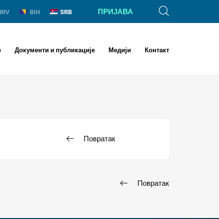
ПРИЈАВА
HRV
BIH
SRB
р
Документи и публикације
Медији
Контакт
Повратак
Повратак