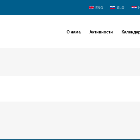
ENG
SLO
О нама
Активности
Календа