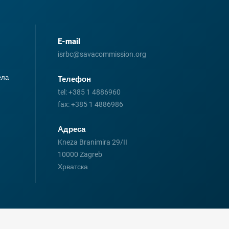
E-mail
isrbc@savacommission.org
ела
Телефон
tel:
+385 1 4886960
fax:
+385 1 4886986
Адреса
Kneza Branimira 29/II
10000 Zagreb
Хрватска