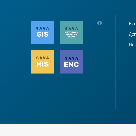
Ве
Дог
Нај