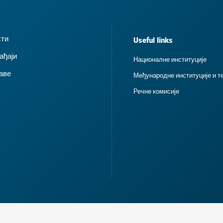
сти
Useful links
ађаји
Националне институције
аве
Међународне институције и т
Речне комисије