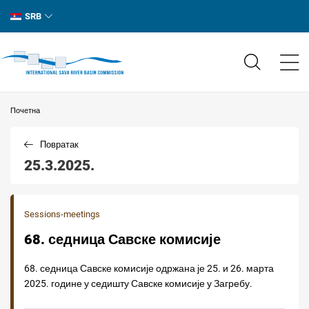
SRB
Почетна
Повратак
25.3.2025.
Sessions-meetings
68. седница Савске комисије
68. седница Савске комисије одржана је 25. и 26. марта
2025. године у седишту Савске комисије у Загребу.