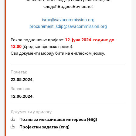
с
л
едећe адресe е-поште:
isrbc@savacommission.org
procurement_sdip@savacommission.org
Рок за подношење пријаве:
12. јуна 2024. године до
13:00
(cредњоевропско време).
Сви документи морају бити на енглеском језику.
Почетак
22.05.2024.
Завршава
12.06.2024.
Документи у прилогу
Позив за исказивање интереса (eng)
Пројектни задатак (eng)