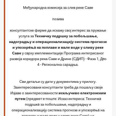
Међународна комисија за слив реке Саве
позива
консултантске фирме да искажу свој интерес за пружање
услуга за
Техничку подршку за побољшање,
надоградњу и операционализацију система прогнозе
и упозорeњa на поплаве и мале воде у сливу реке
Саве
у сврху имплементације Програма интегрисаног
развоја коридора река Саве и Дрине (СДИП) - Фаза 1, Дeо
4 - Регионална сарадња.
Сви детаљи су дати у документима у прилогу.
Заинтересовани консултанти треба да пошаљу своје
Изјаве о заинтересованости
искључиво електронским
путем
(предмет е-поште: Исказ интереса: Техничкa
подршкa за побољшање, надоградњу и
операционализацију система прогнозе и упозорeњa на
поплаве и мале воде у сливу реке Саве) на