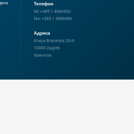
иjела
Телефон
tel:
+385 1 4886960
fax:
+385 1 4886986
Адреса
Kneza Branimira 29/II
10000 Zagreb
Хрватска