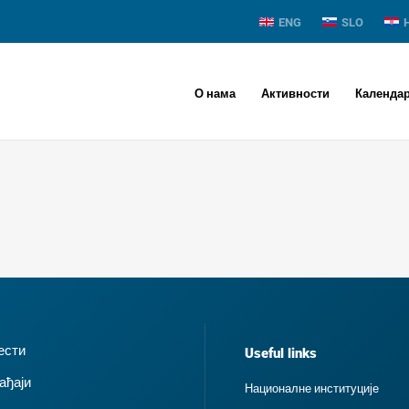
ENG
SLO
О нама
Активности
Календа
ести
Useful links
ађаји
Националне институције