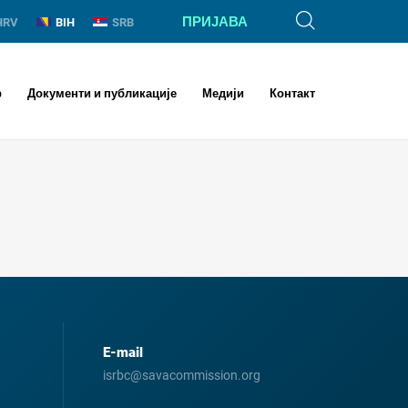
ПРИЈАВА
HRV
BIH
SRB
р
Документи и публикације
Медији
Контакт
E-mail
isrbc@savacommission.org