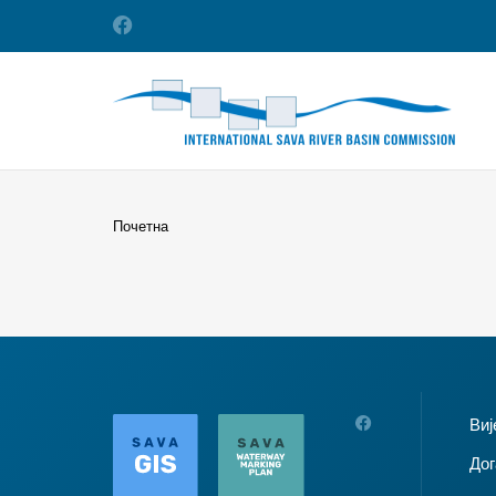
Почетна
Виј
Дог