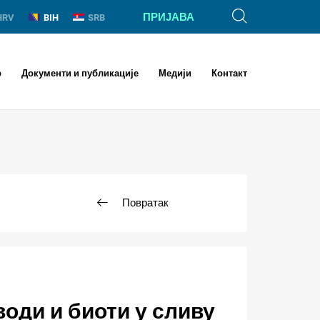
ПРИЈАВА
HRV
BIH
SRB
р
Документи и публикације
Медији
Контакт
Повратак
води и биоти у сливу