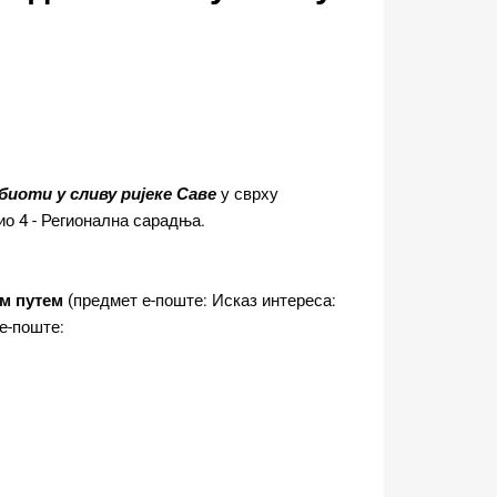
 биоти у сливу ријеке Саве
у сврху
ио 4 - Регионална сарадња.
м путем
(предмет е-поште: Исказ интереса:
 е-поште: