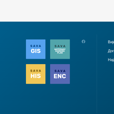
Виј
Дог
Нај