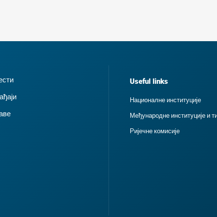
ести
Useful links
ађаји
Националне институције
аве
Међународне институције и т
Ријечне комисије