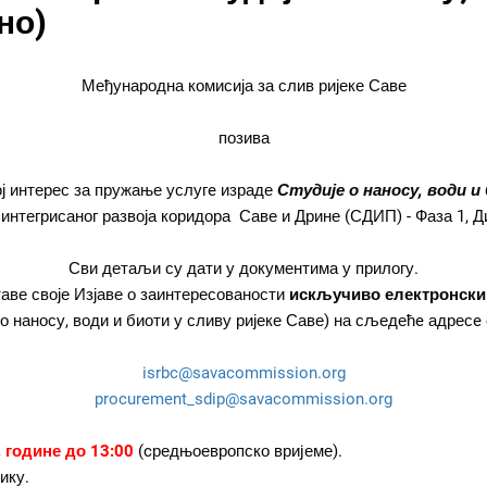
но)
Међународна комисија за слив ријеке Саве
позива
ј интерес за пружање услугe израде
Студије о наносу, води и
нтегрисаног развоја коридора Саве и Дрине (СДИП) - Фаза 1, Д
Сви детаљи су дати у документима у прилогу.
аве своје Изјаве о заинтересованости
искључиво електронски
о наносу, води и биоти у сливу ријеке Саве) на сљедећe адресe
isrbc@savacommission.org
procurement_sdip@savacommission.org
. године до 13:00
(cредњоевропско вриjеме).
ику.