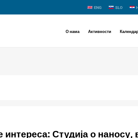
ENG
SLO
О нама
Активности
Календа
 интереса: Студија о наносу, 