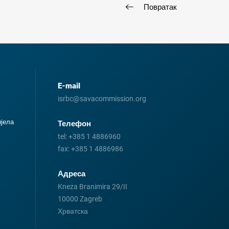
Повратак
E-mail
isrbc@savacommission.org
иjела
Телефон
tel:
+385 1 4886960
fax:
+385 1 4886986
Адреса
Kneza Branimira 29/II
10000 Zagreb
Хрватска