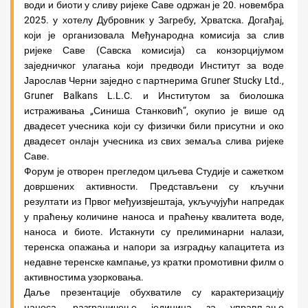
води и биоти у сливу ријеке Саве одржан је 20. новембра
2025. у хотелу Дубровник у Загребу, Хрватска. Догађај,
који је организовала Међународна комисија за слив
ријеке Саве (Савска комисија) са конзорцијумом
заједничког улагања који предводи Институт за воде
Јарослав Черни заједно с партнерима Gruner Stucky Ltd.,
Gruner Balkans L.L.C. и Институтом за биолошка
истраживања „Синиша Станковић“, окупио је више од
двадесет учесника који су физички били присутни и око
двадесет онлајн учесника из свих земаља слива ријеке
Саве.
Форум је отворен прегледом циљева Студије и сажетком
довршених активности. Представљени су кључни
резултати из Првог међуизвјештаја, укључујући напредак
у праћењу количине наноса и праћењу квалитета воде,
наноса и биоте. Истакнути су прелиминарни налази,
теренска опажања и напори за изградњу капацитета из
недавне теренске кампање, уз кратки промотивни филм о
активностима узорковања.
Даље презентације обухватиле су карактеризацију
наноса, разграничење јединица за управљање