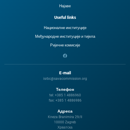
Најаве
Useful links
Националне институције
Међународне институције и тиjела
Ријечне комисије
E-mail
isrbc@savacommission.org
Телефон
tel:
+385 1 4886960
fax:
+385 1 4886986
Адреса
Kneza Branimira 29/II
10000 Zagreb
Хрватска