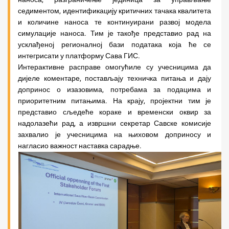
седиментом, идентификацију критичних тачака квалитета
и количине наноса те континуирани развој модела
симулације наноса. Тим је такође представио рад на
усклађеној регионалној бази података која ће се
интегрисати у платформу Сава ГИС.
Интерактивне расправе омогућиле су учесницима да
дијеле коментаре, постављају техничка питања и дају
допринос о изазовима, потребама за подацима и
приоритетним питањима. На крају, пројектни тим је
представио сљедеће кораке и временски оквир за
надолазећи рад, а извршни секретар Савске комисије
захвалио је учесницима на њиховом доприносу и
нагласио важност наставка сарадње.