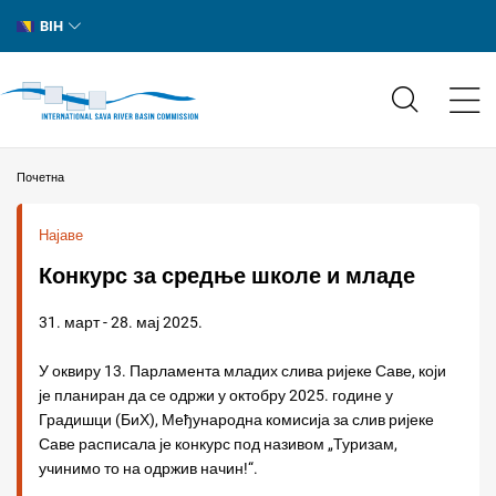
BIH
Почетна
Најаве
Конкурс за средње школе и младе
31. март - 28. мај 2025.
У оквиру 13. Парламента младих слива ријеке Саве, који
је планиран да се одржи у октобру 2025. године у
Градишци (БиХ), Међународна комисија за слив ријеке
Саве расписала је конкурс под називом „Туризам,
учинимо то на одржив начин!“.