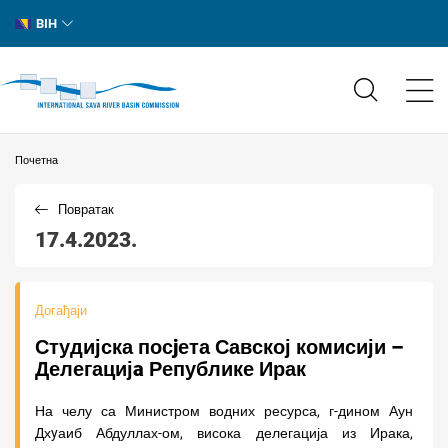
BIH
Почетна
Повратак
17.4.2023.
Догађаји
Студијска посjета Савској комисији –
Делегацијa Републике Ирак
На челу са Министром водних ресурса, г-дином Аун
Дхyаиб Абдуллах-ом, висока делегација из Ирака,