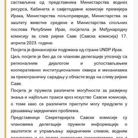
састављена од представника Министарства водних
ресурса, Кабинета и савјетодавне комисије премијера
Ирака, Министарства пољопривреде, Министарства за
заштиту животне средине и Министарства спољних
послова Републике Ирак, посјетила је Међународну
комисију за слив ријеке Саве (Савска комисија) 17.
априла 2023. године.
Посјета је финансијски подржана од стране UNDP Ирак.
Циљ посјете је био да се чланови делегације упознају са
регионалним дијалогом и успостављањем
кооперативних институционалних оквира и механизама
за прекограничну сарадњу у области вода на сливу ријеке
Саве.
Посјета је пружила различите могућности за размјену
знања и најбољих пракси кроз искуство Савске комисије,
о томе како се различити приступи могу предузети у
рјешавању заједничких проблема.
Представници Секретаријата Савске комисије су
члановима делегације пружили информације о
заштитити и управљању заједничким сливом, водним
ресурсима и са водом повезаним екосистемима, као и