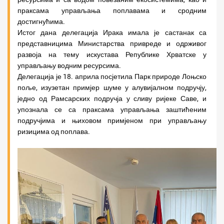
праксама управљања поплавама и сродним
достигнућима.
Истог дана делегација Ирака имала је састанак са
представницима Министарства привреде и одрживог
развоја на тему искустава Републике Хрватске у
управљању водним ресурсима.
Делегација је 18. априла посјетила Парк природе Лоњско
поље, изузетан примјер шуме у алувијалном подручју,
једно од Рамсарских подручја у сливу ријеке Саве, и
упознала се са праксама управљања заштићеним
подручјима и њиховом примјеном при управљању
ризицима од поплава.