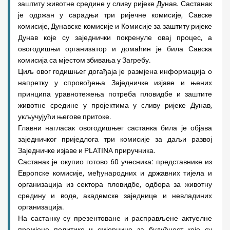
заштиту животне средине у сливу ријеке Дунав. Састанак
је одржан у сарадњи три ријечне комисије, Савске
комисије, Дунавске комисије и Комисије за заштиту ријеке
Дунав које су заједнички покренуле овај процес, а
овогодишњи организатор и домаћин је била Савска
комисија са мјестом збивања у Загребу.
Циљ овог годишњег догађаја је размјена информација о
напретку у спровођења Заједничке изјаве и њених
принципа уравнотежења потреба пловидбе и заштите
животне средине у пројектима у сливу ријеке Дунав,
укључујући његове притоке.
Главни нагласак овогодишњег састанка била је објава
заједничког приједлога три комисије за даљи развој
Заједничке изјаве и PLATINA приручника.
Састанак је окупио готово 60 учесника: представнике из
Европске комисије, међународних и државних тијела и
организација из сектора пловидбе, одбора за животну
средину и воде, академске заједнице и невладиних
организација.
На састанку су презентоване и расправљене актуелне
промјене политике и смјернице за будућност које су