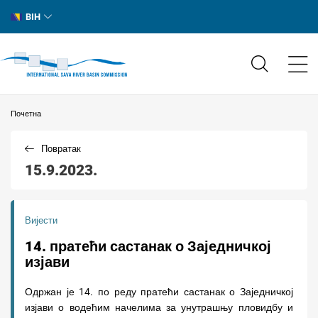
BIH
Почетна
Повратак
15.9.2023.
Вијести
14. пратећи састанак о Заједничкој
изјави
Одржан је 14. по реду пратећи састанак о Заједничкој
изјави о водећим начелима за унутрашњу пловидбу и