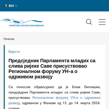
BIH
Почетна
Вијести
Предсједник Парламента младих са
слива ријеке Саве присуствовао
Регионалном форуму УН-а о
одрживом развоју
Са поносом објављујемо да је Блаж Липовшек,
предсједник Парламента младих са слива ријеке Саве,
присуствовао
Регионалном форуму УН-а о одрживом
развоју
, одржаном у Женеви од 13. до 14. марта 2024.
године.