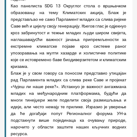
Као панелиста SDG 13 Округлог стола о вршњачком
образовању на тему Климатских акција, Блаж је
представљао не само Парламент младих са слива ријеке
Саве већ и цијелу своју генерацију. Његов глас је одјекнуо
кроз забринутост и тежње младих људи широм свијета,
наглашавајуcћи важност јачања припремљености за
екстремне климатске појаве кроз системе раног
упозоравања на мулти хазарде и холистичке политике
које се истовремено баве биодиверзитетом и климатским
кризама.
Блаж је у свом говору са поносом представио утицајан
рад Парламента младих са слива реке Саве и пројекат
«Чујеш ли наше реке?». Истакнуо је важност ангажмана
младих на међународним платформама, будући да
многи тинејџери желе поделити своја размишљања и
идеје, али често немају те прилике. Изразио је уверење
да ће догађаји попут Регионалног форума УН-а
подстакнути више појединаца ка очувању природе,
нарочито у области заштите наших кључних водних
ресурса.