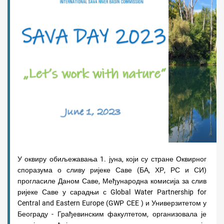
У оквиру обиљежавања 1. јуна, који су стране Оквирног
споразума о сливу ријеке Саве (БА, ХР, РС и СИ)
прогласиле Даном Саве, Међународна комисија за слив
ријеке Саве у сарадњи с Global Water Partnership for
Central and Eastern Europe (GWP CEE ) и Универзитетом у
Београду - Грађевинским факултетом, организовала је