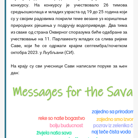
конкурсу. На конкурсу је учествовало 26 тимова
средњошколаца и младих узраста од 19 до 25 година који
су у својим радовима покрили теме везане уз кориштење
природних рјешења у подручју водопривреде. Два тима
из сваке од страна Оквирног споразума биће одабране за
учествовање на 11. Парламенту младих са слива ријеке
Саве, који ће се одржати крајем септембра/почетком
октобра 2023. у Љубљани (СИ).
На крају су сви учесници Сави написали поруке за њен
дан: