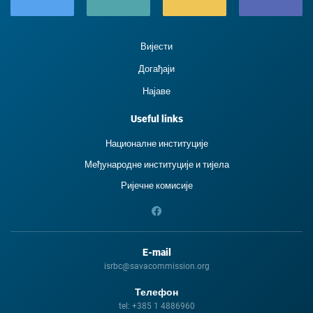
Вијести
Догађаји
Најаве
Useful links
Националне институције
Међународне институције и тиjела
Ријечне комисије
E-mail
isrbc@savacommission.org
Телефон
tel:
+385 1 4886960