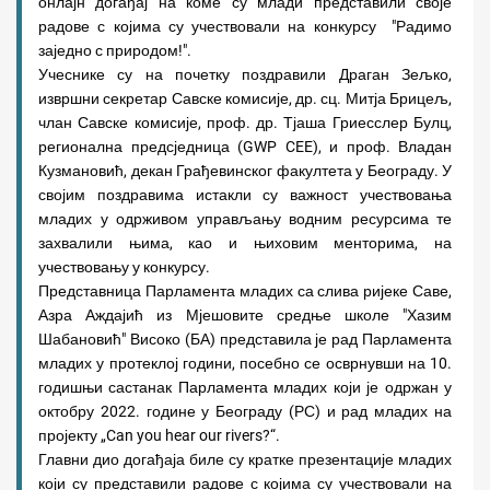
онлајн догађај на коме су млади представили своје
радове с којима су учествовали на конкурсу "Радимо
заједно с природом!".
Учеснике су на почетку поздравили Драган Зељко,
извршни секретар Савске комисије, др. сц. Митја Брицељ,
члан Савске комисије, проф. др. Тјаша Гриесслер Булц,
регионална предсједница (GWP CEE), и проф. Владан
Кузмановић, декан Грађевинског факултета у Београду. У
својим поздравима истакли су важност учествовања
младих у одрживом управљању водним ресурсима те
захвалили њима, као и њиховим менторима, на
учествовању у конкурсу.
Представница Парламента младих са слива ријеке Саве,
Азра Аждајић из Мјешовите средње школе "Хазим
Шабановић" Високо (БА) представила је рад Парламента
младих у протеклој години, посебно се осврнувши на 10.
годишњи састанак Парламента младих који је одржан у
октобру 2022. године у Београду (РС) и рад младих на
пројекту „Can you hear our rivers?“.
Главни дио догађаја биле су кратке презентације младих
који су представили радове с којима су учествовали на