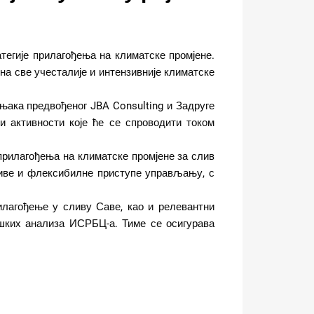
атегије прилагођења на климатске промјене.
на све учесталије и интензивније климатске
њака предвођеног JBA Consulting и Задруге
и активности које ће се спроводити током
 прилагођења на климатске промјене за слив
љиве и флексибилне приступе управљању, с
лагођење у сливу Саве, као и релевантни
ешких анализа ИСРБЦ-а. Тиме се осигурава