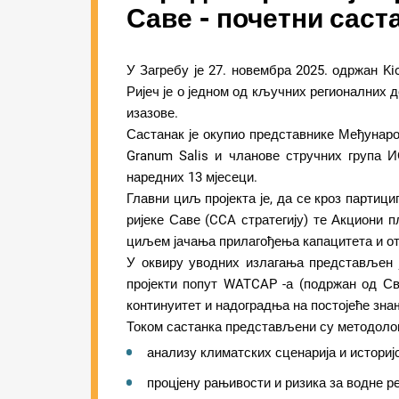
Саве - почетни саст
У Загребу је 27. новембра 2025. одржан Ki
Ријеч је о једном од кључних регионалних 
изазове.
Састанак је окупио представнике Међунаро
Granum Salis и чланове стручних група И
наредних 13 мјесеци.
Главни циљ пројекта је, да се кроз партиц
ријеке Саве (CCA стратегију) те Акциони
циљем јачања прилагођења капацитета и отп
У оквиру уводних излагања представљен 
пројекти попут WATCAP -а (подржан од Св
континуитет и надоградња на постојеће зна
Током састанка представљени су методолош
анализу климатских сценарија и историј
процјену рањивости и ризика за водне ре