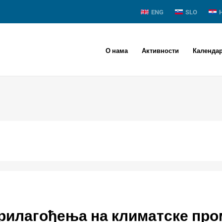
ENG
SLO
О нама
Активности
Календа
рилагођења на климатске пром