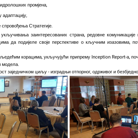
идролошких промјена,
 адаптацију,
 спровођења Стратегије.
 укључивања заинтересованих страна, редовне комуникације
ицима да подијеле своје перспективе о кључним изазовима, п
 сљедећим корацима, укључујући припрему Inception Report-а, по
и модела.
ст заједничком циљу - изградњи отпорног, одрживог и безбједног