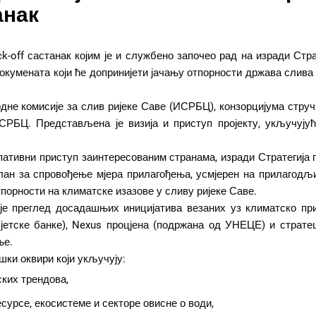
анак
ck-off састанак којим је и службено започео рад на изради Стр
докумената који ће допринијети јачању отпорности држава слива 
дне комисије за слив ријеке Саве (ИСРБЦ), конзорцијума струч
СРБЦ. Представљена је визија и приступ пројекту, укључујућ
ипативни приступ заинтересованим странама, изради Стратегија
 план за спровођење мјера прилагођења, усмјерен на прилагод
орности на климатске изазове у сливу ријеке Саве.
је преглед досадашњих иницијатива везаних уз климатско при
јетске банке), Nexus процјена (подржана од УНЕЦЕ) и страт
ње.
ки оквири који укључују:
ских трендова,
сурсе, екосистеме и секторе овисне о води,