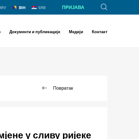
ПРИЈАВА
HRV
BIH
SRB
р
Документи и публикације
Медији
Контакт
Повратак
јене у сливу ријеке