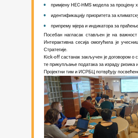
примјену HEC-HMS модела за процјену х
идентификацију приоритета за климатску
припрему мјера и индикатора за праћење
Посебан нагласак стављен је на важност
Интерактивна сесија омогућила је учесн
Стратегије.
Kick-off састанак закључен је договором о
те прикупљање података за израду ризика 
Пројектни тим и ИСРБЦ потврђују посвећено