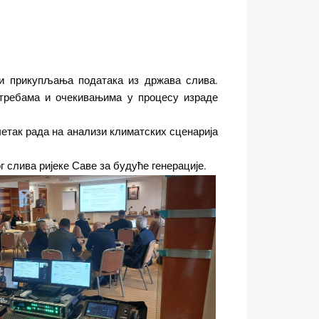
 и прикупљања података из држава слива.
отребама и очекивањима у процесу израде
четак рада на анализи климатских сценарија
 слива ријеке Саве за будуће генерације.