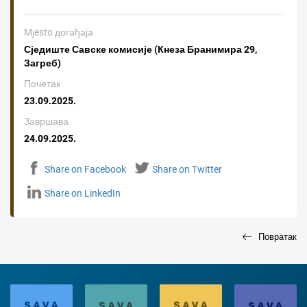
Mјesto догађаја
Сједиште Савске комисије (Кнеза Бранимира 29,
Загреб)
Почетак
23.09.2025.
Завршава
24.09.2025.
Share on Facebook
Share on Twitter
Share on LinkedIn
Повратак