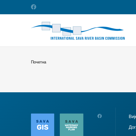
Почетна
Виј
Дог