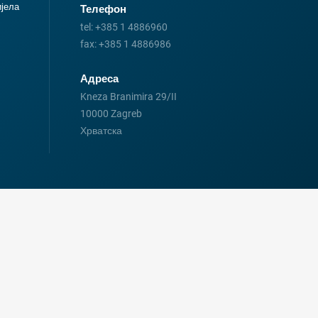
иjела
Телефон
tel:
+385 1 4886960
fax:
+385 1 4886986
Адреса
Kneza Branimira 29/II
10000 Zagreb
Хрватска