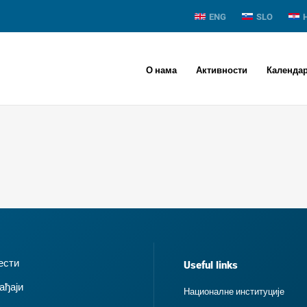
ENG
SLO
О нама
Активности
Календа
ести
Useful links
ађаји
Националне институције