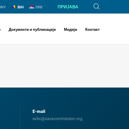
ПРИЈАВА
HRV
BIH
SRB
р
Документи и публикације
Медији
Контакт
E-mail
isrbc@savacommission.org