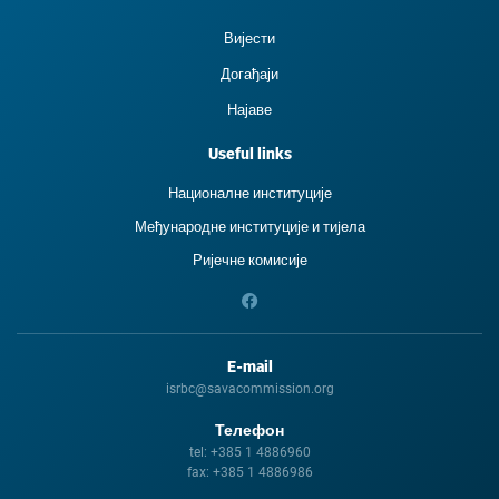
Вијести
Догађаји
Најаве
Useful links
Националне институције
Међународне институције и тиjела
Ријечне комисије
E-mail
isrbc@savacommission.org
Телефон
tel:
+385 1 4886960
fax:
+385 1 4886986