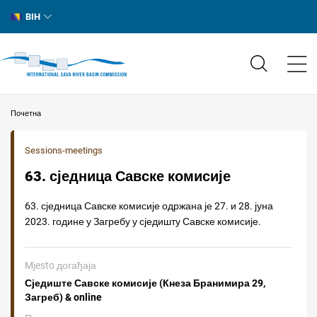
BIH
Почетна
Sessions-meetings
63. сједница Савске комисије
63. сједница Савске комисије одржана је 27. и 28. јуна
2023. године у Загребу у сједишту Савске комисије.
Mјesto догађаја
Сједиште Савске комисије (Кнеза Бранимира 29,
Загреб) & online