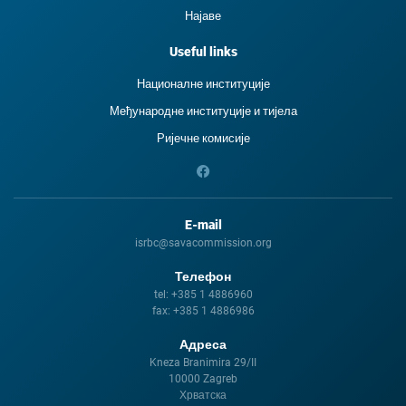
Најаве
Useful links
Националне институције
Међународне институције и тиjела
Ријечне комисије
E-mail
isrbc@savacommission.org
Телефон
tel:
+385 1 4886960
fax:
+385 1 4886986
Адреса
Kneza Branimira 29/II
10000 Zagreb
Хрватска