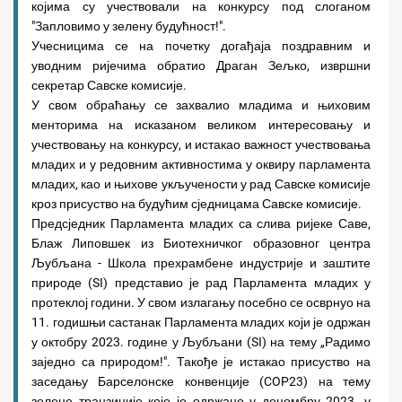
којима су учествовали на конкурсу под слоганом
"Запловимо у зелену будућност!".
Учесницима се на почетку догађаја поздравним и
уводним ријечима обратио Драган Зељко, извршни
секретар Савске комисије.
У свом обраћању се захвалио младима и њиховим
менторима на исказаном великом интересовању и
учествовању на конкурсу, и истакао важност учествовања
младих и у редовним активностима у оквиру парламента
младих, као и њихове укључености у рад Савске комисије
кроз присуство на будућим сједницама Савске комисије.
Предсједник Парламента младих са слива ријеке Саве,
Блаж Липовшек из Биотехничког образовног центра
Љубљана - Школа прехрамбене индустрије и заштите
природе (SI) представио је рад Парламента младих у
протеклој години. У свом излагању посебно се осврнуо на
11. годишњи састанак Парламента младих који је одржан
у октобру 2023. године у Љубљани (SI) на тему „Радимо
заједно са природом!". Такође је истакао присуство на
заседању Барселонске конвенције (COP23) на тему
зелене транзиције које је одржано у децембру 2023. у