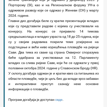
Порторожу (SI), као и на Регионалном форуму УН-а о
одрживом развоју који се одржао у Женеви (CH) у марту
2024. године.
Главни дио догађаја биле су кратке презентације младих
који су представили радове с којима су учествовали на
конкурсу. На конкурс се пријавило 14 тимова
средњошколаца и младих узраста од 18 до 25 година, који
су у својим радовима покрили теме усмјерене на
подстицање и већи ниво коришћења пловидбе на ријеци
Сави. Два тима из сваке од страна Оквирног споразума
биће одабрана за учествовање на 12. Парламенту
младих са слива ријеке Саве, који ће се одржати у првој
половини октобра 2024. године у Славонском Броду (HR).
У склопу догађаја одржан је и кратки квиз са питањима из
области пловидбе, чији је циљ био да млади кроз забаван
и интерактивни приступ сазнају неке основне
информације о пловидби.
Програм догађаја је доступан
овде
.