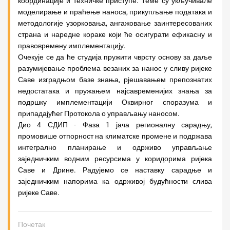
координације и техничке приступе. Теме су укључивале
моделирање и праћење наноса, прикупљање података и
методологије узорковања, ангажовање заинтересованих
страна и наредне кораке који ће осигурати ефикасну и
правовремену имплементацију.
Очекује се да ће студија пружити чврсту основу за даље
разумијевање проблема везаних за нанос у сливу ријеке
Саве изградњом базе знања, рјешавањем препознатих
недостатака и пружањем најсавременијих знања за
подршку имплементацији Оквирног споразума и
припадајућег Протокола о управљању наносом.
Дио 4 СДИП - Фаза 1 јача регионалну сарадњу,
промовише отпорност на климатске промене и подржава
интегрално планирање и одрживо управљање
заједничким водним ресурсима у коридорима ријека
Саве и Дрине. Радујемо се наставку сарадње и
заједничким напорима ка одрживој будућности слива
ријеке Саве.
Почетак