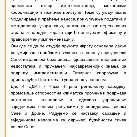
временски оквир имплементације, механизме
координације и техничке приступе. Теме су укључивале
моделирање и праћење наноса, прикупљање података и
методологије узорковања, ангажовање заинтересованих
страна и наредне кораке који ће осигурати ефикасну и
правовремену имплементацију.
Очекује се да ће студија пружити чврсту основу за даље
разумијевање проблема везаних за нанос у сливу ријеке
Саве изградњом базе знања, рјешавањем препознатих
недостатака и пружањем најсавременијих знања за
подршку имплементацији Оквирног споразума и
припадајућег Протокола о управљању наносом.
Дио 4 СДИП - Фаза 1 јача регионалну сарадњу,
промовише отпорност на климатске промене и подржава
интегрално планирање и одрживо управљање
заједничким водним ресурсима у коридорима ријека
Саве и Дрине. Радујемо се наставку сарадње и
заједничким напорима ка одрживој будућности слива
ријеке Саве.