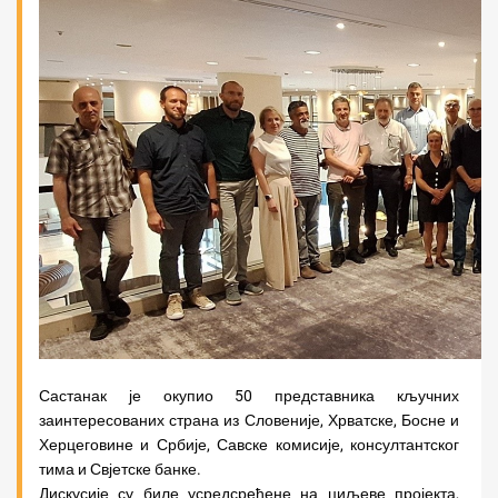
Састанак је окупио 50 представника кључних
заинтересованих страна из Словеније, Хрватске, Босне и
Херцеговине и Србије, Савске комисије, консултантског
тима и Свјетске банке.
Дискусије су биле усредсређене на циљеве пројекта,