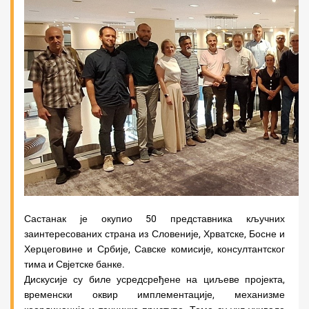
Састанак је окупио 50 представника кључних
заинтересованих страна из Словеније, Хрватске, Босне и
Херцеговине и Србије, Савске комисије, консултантског
тима и Свјетске банке.
Дискусије су биле усредсређене на циљеве пројекта,
временски оквир имплементације, механизме