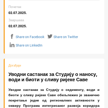
Почетак
02.07.2025.
Завршава
02.07.2025.
Share on Facebook
Share on Twitter
Share on LinkedIn
Догађаји
Уводни састанак за Студију о наносу,
води и биоти у сливу ријеке Саве
Уводни састанак за Студију о седименту, води и
биоти у сливу ријеке Саве обиљлежио је званично
покретање једне од регионалних активности у
оквиру Програма интегрисаног развоја коридора