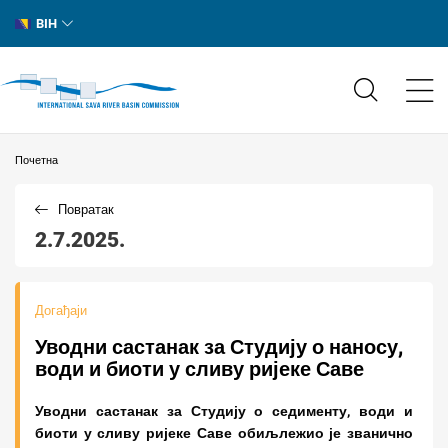
BIH
Почетна
Повратак
2.7.2025.
Догађаји
Уводни састанак за Студију о наносу,
води и биоти у сливу ријеке Саве
Уводни састанак за Студију о седименту, води и
биоти у сливу ријеке Саве обиљлежио је званично