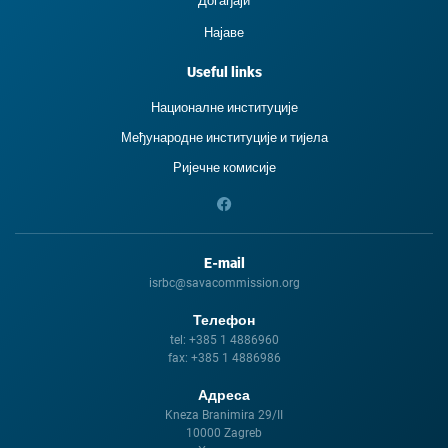
Догађаји
Најаве
Useful links
Националне институције
Међународне институције и тиjела
Ријечне комисије
E-mail
isrbc@savacommission.org
Телефон
tel:
+385 1 4886960
fax:
+385 1 4886986
Адреса
Kneza Branimira 29/II
10000 Zagreb