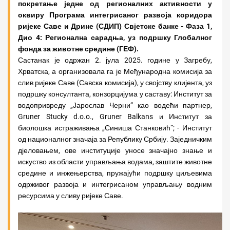
покретање једне од регионалних активности у
оквиру Програма интегрисаног развоја коридора
ријеке Саве и Дрине (СДИП) Свјетске банке - Фаза 1,
Дио 4: Регионална сарадња, уз подршку Глобалног
фонда за животне средине (ГЕФ).
Састанак је одржан 2. јула 2025. године у Загребу,
Хрватска, а организовала га је Међународна комисија за
слив ријеке Саве (Савска комисија), у својству клијента, уз
подршку консултанта, конзорцијума у саставу: Институт за
водопривреду „Јарослав Черни“ као водећи партнер,
Gruner Stucky d.o.o., Gruner Balkans и Институт за
биолошка истраживања „Синиша Станковић“; - Институт
од националног значаја за Републику Србију. Заједничким
дјеловањем, ове институције уносе значајно знање и
искуство из области управљања водама, заштите животне
средине и инжењерства, пружајући подршку циљевима
одрживог развоја и интегрисаном управљању водним
ресурсима у сливу ријеке Саве.