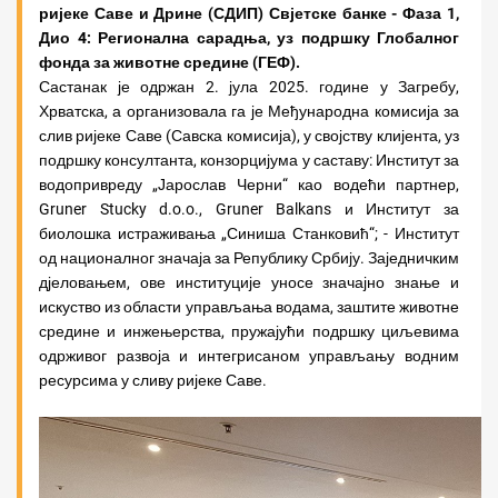
ријеке Саве и Дрине (СДИП) Свјетске банке - Фаза 1,
Дио 4: Регионална сарадња, уз подршку Глобалног
фонда за животне средине (ГЕФ).
Састанак је одржан 2. јула 2025. године у Загребу,
Хрватска, а организовала га је Међународна комисија за
слив ријеке Саве (Савска комисија), у својству клијента, уз
подршку консултанта, конзорцијума у саставу: Институт за
водопривреду „Јарослав Черни“ као водећи партнер,
Gruner Stucky d.o.o., Gruner Balkans и Институт за
биолошка истраживања „Синиша Станковић“; - Институт
од националног значаја за Републику Србију. Заједничким
дјеловањем, ове институције уносе значајно знање и
искуство из области управљања водама, заштите животне
средине и инжењерства, пружајући подршку циљевима
одрживог развоја и интегрисаном управљању водним
ресурсима у сливу ријеке Саве.