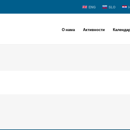
ENG
SLO
О нама
Активности
Календа