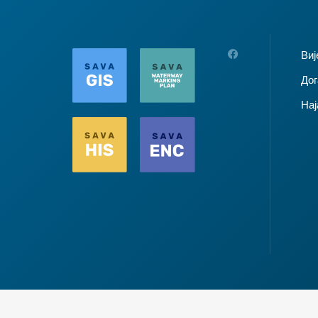
Виј
Дог
Нај