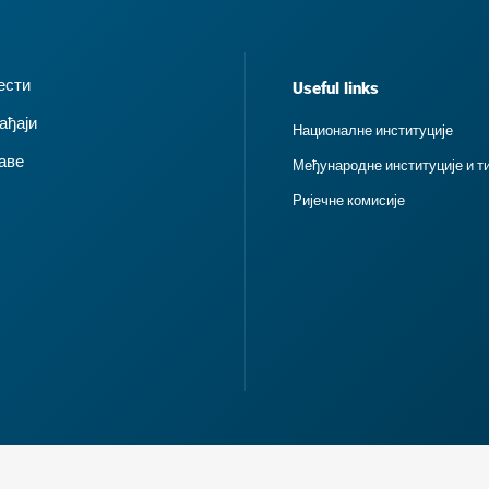
ести
Useful links
ађаји
Националне институције
аве
Међународне институције и т
Ријечне комисије