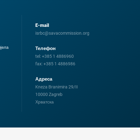
E-mail
isrbc@savacommission.org
иjела
Телефон
tel:
+385 1 4886960
fax:
+385 1 4886986
Адреса
Kneza Branimira 29/II
10000 Zagreb
Хрватска