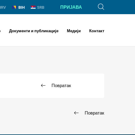
ПРИЈАВА
HRV
BIH
SRB
р
Документи и публикације
Медији
Контакт
Повратак
Повратак