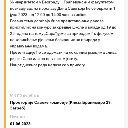
Универзитетом у Београду – Грађевинским факултетом,
позивају вас на прославу Дана Саве која ће се одржати 1.
јуна 2023. од 12:00 до 14:00 часова online.
Главна тема догађаја биће представљање радова
пристиглих на конкурс за средње школе и младе од 19 до
25 година на тему „Сарађујмо са природом!“ с фокусом
на коришћење рјешења базираних на природи у
управљању водама.
Презентације ће се одржати на локалним језицима слива
ријеке Саве или на енглеском језику.
Нацрт дневног реда налази се у прилогу.
Mјesto догађаја
Просторије Савске комисије (Кнеза Бранимира 29,
Загреб)
Почетак
01.06.2023.