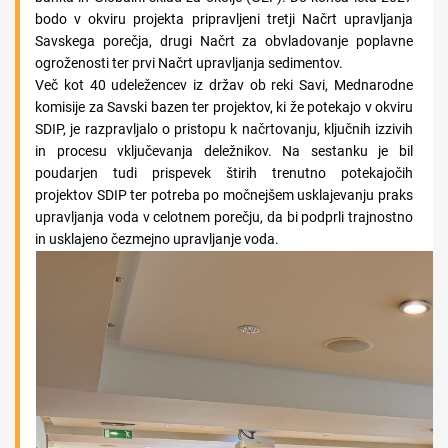
bodo v okviru projekta pripravljeni tretji Načrt upravljanja
Savskega porečja, drugi Načrt za obvladovanje poplavne
ogroženosti ter prvi Načrt upravljanja sedimentov.
Več kot 40 udeležencev iz držav ob reki Savi, Mednarodne
komisije za Savski bazen ter projektov, ki že potekajo v okviru
SDIP, je razpravljalo o pristopu k načrtovanju, ključnih izzivih
in procesu vključevanja deležnikov. Na sestanku je bil
poudarjen tudi prispevek štirih trenutno potekajočih
projektov SDIP ter potreba po močnejšem usklajevanju praks
upravljanja voda v celotnem porečju, da bi podprli trajnostno
in usklajeno čezmejno upravljanje voda.