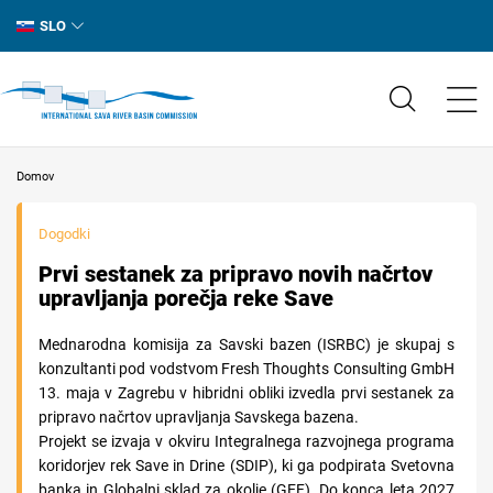
SLO
Domov
Dogodki
Prvi sestanek za pripravo novih načrtov
upravljanja porečja reke Save
Mednarodna komisija za Savski bazen (ISRBC) je skupaj s
konzultanti pod vodstvom Fresh Thoughts Consulting GmbH
13. maja v Zagrebu v hibridni obliki izvedla prvi sestanek za
pripravo načrtov upravljanja Savskega bazena.
Projekt se izvaja v okviru Integralnega razvojnega programa
koridorjev rek Save in Drine (SDIP), ki ga podpirata Svetovna
banka in Globalni sklad za okolje (GEF). Do konca leta 2027